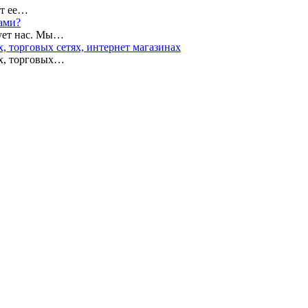
ют ее…
ами?
рует нас. Мы…
, торговых сетях, интернет магазинах
ах, торговых…